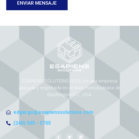
ENVIAR MENSAJE
ESAPIENS SOLUTIONS (ESS) es una empresa
ubicada y registrada en el área metropolitana de
Washington D.C. USA.
edgargo@esapienssolutions.com
(240) 505 - 5705