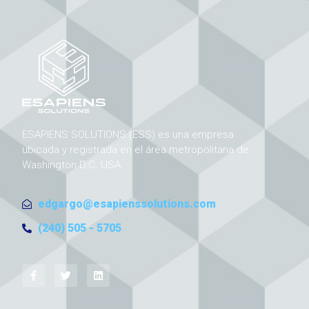
ESAPIENS SOLUTIONS (ESS) es una empresa
ubicada y registrada en el área metropolitana de
Washington D.C. USA.
edgargo@esapienssolutions.com
(240) 505 - 5705