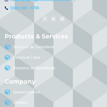
(240) 505 - 5705
Products & Services
Servicios de Consultoría
Cursos en Línea
Recursos de Aprendizaje
Company
Quienes Somos
Contacto