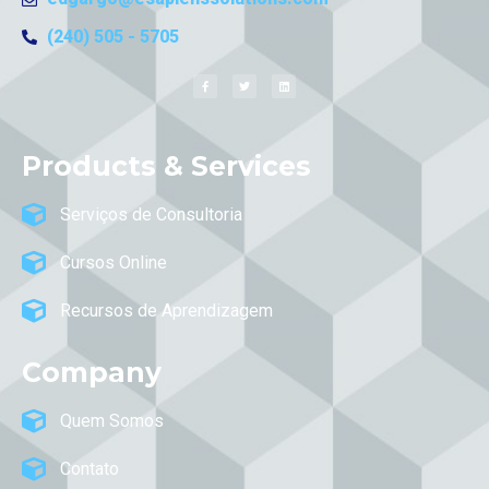
(240) 505 - 5705
Products & Services
Serviços de Consultoria
Cursos Online
Recursos de Aprendizagem
Company
Quem Somos
Contato